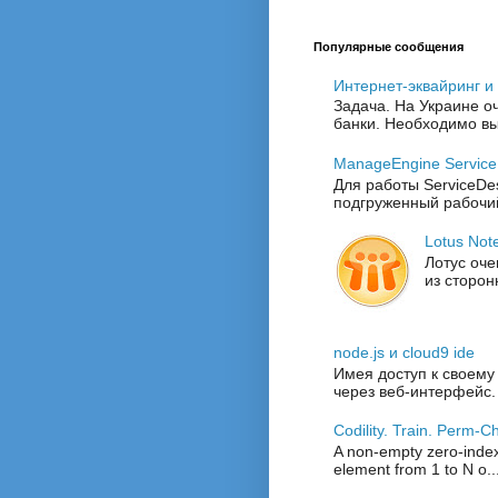
Популярные сообщения
Интернет-эквайринг и
Задача. На Украине о
банки. Необходимо выб
ManageEngine Service
Для работы ServiceDe
подгруженный рабочий
Lotus Not
Лотус оче
из сторон
node.js и cloud9 ide
Имея доступ к своему
через веб-интерфейс.
Codility. Train. Perm-
A non-empty zero-index
element from 1 to N o..