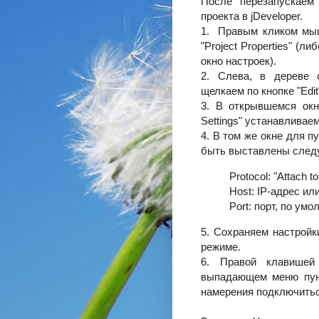
После перезапускаем
проекта в jDeveloper.
1. Правым кликом мыш
"Project Properties" (л
окно настроек).
2. Слева, в дереве с
щелкаем по кнопке "Edit
3. В открывшемся окне 
Settings" устанавливае
4. В том же окне для п
быть выставлены след
Protocol: "Attach 
Host: IP-адрес ил
Port: порт, по ум
5. Сохраняем настройк
режиме.
6. Правой клавише
выпадающем меню пунк
намерения подключитьс