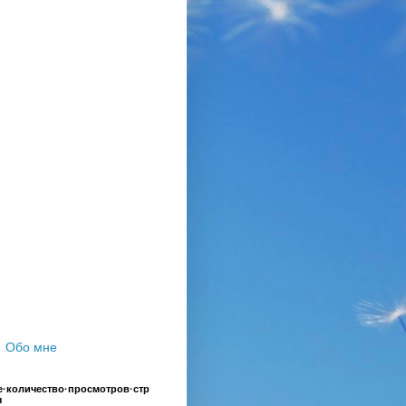
Обо мне
·количество·просмотров·стр
ы