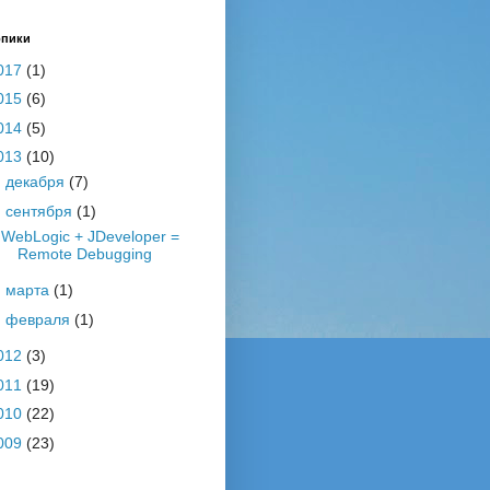
опики
017
(1)
015
(6)
014
(5)
013
(10)
►
декабря
(7)
▼
сентября
(1)
WebLogic + JDeveloper =
Remote Debugging
►
марта
(1)
►
февраля
(1)
012
(3)
011
(19)
010
(22)
009
(23)