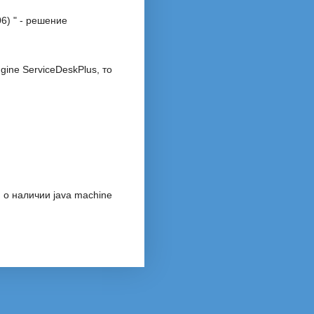
6) " - решение
ine ServiceDeskPlus, то
 о наличии java machine