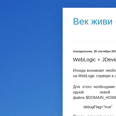
Век живи 
понедельник, 30 сентября 2013
WebLogic + JDeve
Иногда возникает необх
на WebLogic сервере в 
Для этого необходимо
одной новой 
файле $DOMAIN_HOME/b
debugFlag="true"