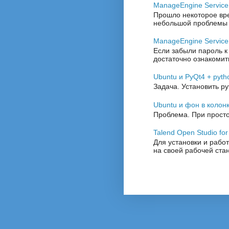
ManageEngine Servic
Прошло некоторое врем
небольшой проблемы с 
ManageEngine Service
Если забыли пароль к
достаточно ознакомить
Ubuntu и PyQt4 + pyth
Задача. Установить py
Ubuntu и фон в колон
Проблема. При просто
Talend Open Studio for
Для установки и работ
на своей рабочей стан