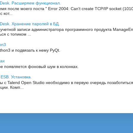
eDesk. Расширяем функционал.
я после моего поста " Error 2004: Can't create TCP/IP socket (1010
кот...
Desk. Хранение паролей в БД.
 учетной записи администратора программного продукта ManageEng
ся с топиком ...
on3
thon3 и подвязать к нему PyQt.
ках
е появляется фоновый шум в колонках.
 ESB. Установка.
ы с Talend Open Studio необходимо в первую очередь позаботиться
ции. Комп...