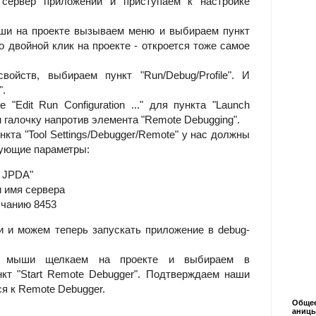
 сервер приложений и приступаем к настройке
и на проекте вызываем меню и выбираем пункт
ибо двойной клик на проекте - откроется тоже самое
войств, выбираем пункт "Run/Debug/Profile". И
".
"Edit Run Configuration ..." для пункта "Launch
м галочку напротив элемента "Remote Debugging".
ункта "Tool Settings/Debugger/Remote" у нас должны
ующие параметры:
to JPDA"
и имя сервера
олчанию 8453
и и можем теперь запускать приложение в debug-
й мыши щелкаем на проекте и выбираем в
т "Start Remote Debugger". Подтверждаем наши
я к Remote Debugger.
Общее
аниц