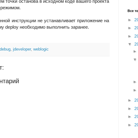
ем точки останова в исходном коде вашего проекта
-режимом.
Все т
►
2
анной инструкции не устанавливает приложение на
му deploy необходимо выполнить заранее.
►
2
►
2
▼
2
debug
,
jdeveloper
,
weblogic
т:
нтарий
►
2
►
2
►
2
►
2