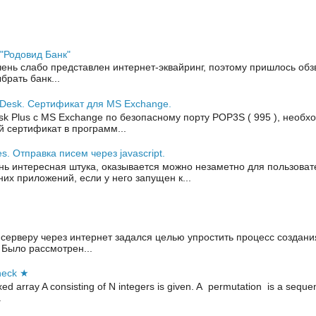
 "Родовид Банк"
чень слабо представлен интернет-эквайринг, поэтому пришлось обз
рать банк...
Desk. Сертификат для MS Exchange.
sk Plus с MS Exchange по безопасному порту POP3S ( 995 ), необх
 сертификат в программ...
es. Отправка писем через javascript.
нь интересная штука, оказывается можно незаметно для пользоват
них приложений, если у него запущен к...
 серверу через интернет задался целью упростить процесс создани
 Было рассмотрен...
Check ★
ed array A consisting of N integers is given. A permutation is a seque
.