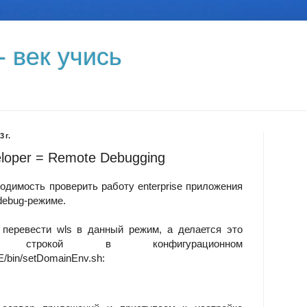
- век учись
 г.
loper = Remote Debugging
одимость проверить работу enterprise приложения
debug-режиме.
 перевести wls в данный режим, а делается это
строкой в конфигурационном
in/setDomainEnv.sh: