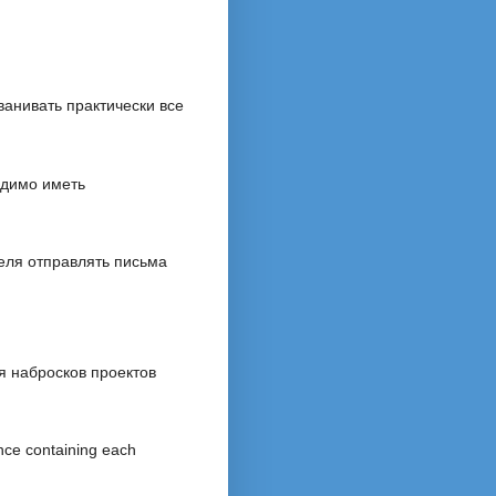
ванивать практически все
одимо иметь
еля отправлять письма
я набросков проектов
nce containing each