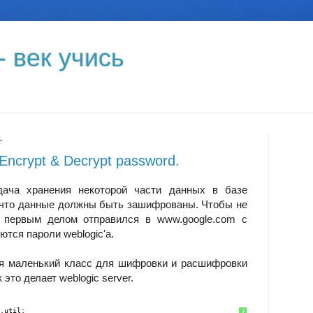
- век учись
.
Encrypt & Decrypt password.
дача хранения некоторой части данных в базе
 что данные должны быть зашифрованы. Чтобы не
, первым делом отправился в www.google.com с
тся пароли weblogic'а.
ся маленький класс для шифровки и расшифровки
 это делает weblogic server.
.util;
?