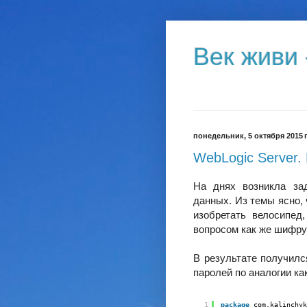
Век живи 
понедельник, 5 октября 2015 г
WebLogic Server. 
На днях возникла за
данных. Из темы ясно,
изобретать велосипед
вопросом как же шифрую
В результате получил
паролей по аналогии как
1
package
com.kalinchyk