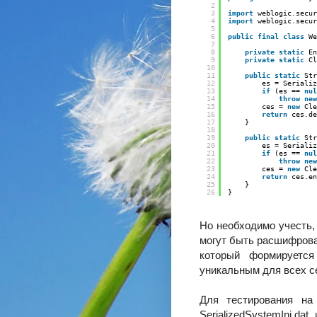
2
3
import
weblogic.secur
4
import
weblogic.secur
5
6
public
final
class
We
7
8
private
static
En
9
private
static
Cl
10
11
public
static
Str
12
es = Serializ
13
if
(es == 
nul
14
throw
new
15
ces = 
new
Cle
16
return
ces.de
17
}    
18
19
public
static
Str
20
es = Serializ
21
if
(es == 
nul
22
throw
new
23
ces = 
new
Cle
24
return
ces.en
25
}
26
}
Но необходимо учесть,
могут быть расшифрован
который формируется
уникальным для всех с
Для тестирования на
SerializedSystemIni.da