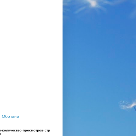
Обо мне
·количество·просмотров·стр
ы