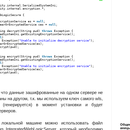
ity.internal.SerializedSystemIni;
ity.internal.encryption.*;
bLogicSecure {
cryptionService es = 
null
;
earOrEncryptedService ces = 
null
;
ing decrypt(String pwd) 
throws
Exception {
edSystemIni.getExistingEncryptionService();
l
)
Exception(
"Unable to initialize decryption service"
);
arOrEncryptedService(es);
crypt(pwd);
ing encrypt(String pwd) 
throws
Exception {
edSystemIni.getExistingEncryptionService();
l
)
Exception(
"Unable to initialize encryption service"
);
arOrEncryptedService(es);
crypt(pwd);
 что данные зашифрованные на одном сервере не
ы на другом, т.к. мы используем ключ самого wls,
 (генерируется) в момент установки и будет
ерверов.
 локальной машине можно использовать файл
Общее
аниц
t из IntegratedWebLogicServer, который необходимо