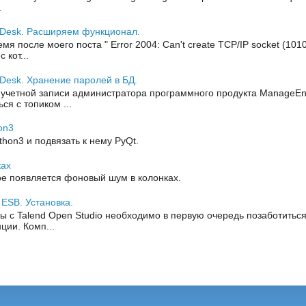
.
eDesk. Расширяем функционал.
я после моего поста " Error 2004: Can't create TCP/IP socket (1010
кот...
Desk. Хранение паролей в БД.
 учетной записи администратора программного продукта ManageEng
ся с топиком ...
on3
thon3 и подвязать к нему PyQt.
ках
е появляется фоновый шум в колонках.
 ESB. Установка.
ы с Talend Open Studio необходимо в первую очередь позаботиться
ции. Комп...