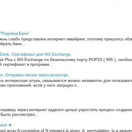
 "Родовид Банк"
чень слабо представлен интернет-эквайринг, поэтому пришлось обз
рать банк...
Desk. Сертификат для MS Exchange.
sk Plus с MS Exchange по безопасному порту POP3S ( 995 ), необх
 сертификат в программ...
es. Отправка писем через javascript.
нь интересная штука, оказывается можно незаметно для пользоват
них приложений, если у него запущен к...
 серверу через интернет задался целью упростить процесс создани
 Было рассмотрен...
Check ★
ed array A consisting of N integers is given. A permutation is a seque