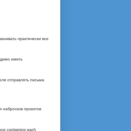
ванивать практически все
одимо иметь
еля отправлять письма
я набросков проектов
nce containing each