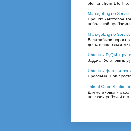
element from 1 to N o..
ManageEngine Servic
Прошло некоторое врем
небольшой проблемы с 
ManageEngine Service
Если забыли пароль к
достаточно ознакомить
Ubuntu и PyQt4 + pyth
Задача. Установить py
Ubuntu и фон в колон
Проблема. При просто
Talend Open Studio for
Для установки и работ
на своей рабочей стан