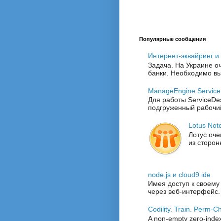
Популярные сообщения
Интернет-эквайринг и
Задача. На Украине о
банки. Необходимо выб
ManageEngine Service
Для работы ServiceDe
подгруженный рабочий
Lotus Not
Лотус оче
из сторон
node.js и cloud9 ide
Имея доступ к своему
через веб-интерфейс.
Codility. Train. Perm-
A non-empty zero-index