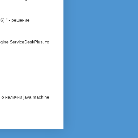
6) " - решение
ine ServiceDeskPlus, то
 о наличии java machine