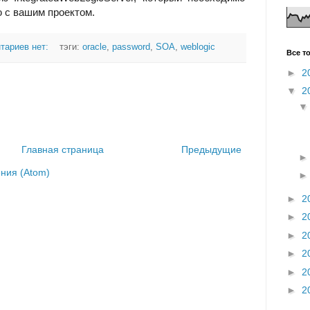
ю с вашим проектом.
тариев нет:
тэги:
oracle
,
password
,
SOA
,
weblogic
Все т
►
2
▼
2
Главная страница
Предыдущие
ния (Atom)
►
2
►
2
►
2
►
2
►
2
►
2