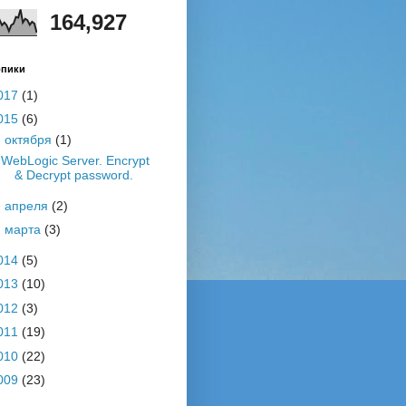
164,927
опики
017
(1)
015
(6)
▼
октября
(1)
WebLogic Server. Encrypt
& Decrypt password.
►
апреля
(2)
►
марта
(3)
014
(5)
013
(10)
012
(3)
011
(19)
010
(22)
009
(23)